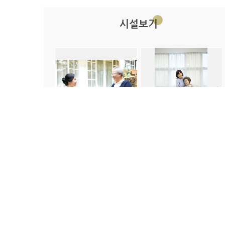
시설보기
병실시설
외부시설
내부시설