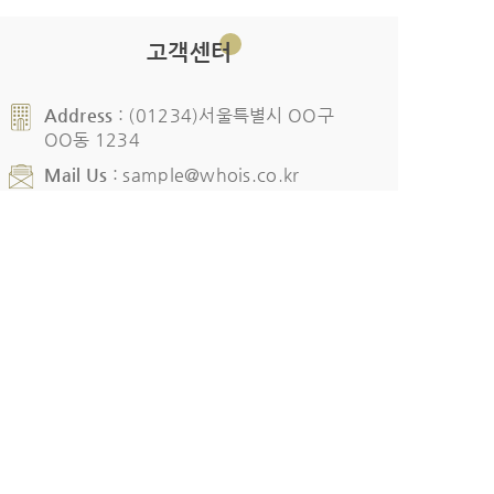
고객센터
Address
: (01234)서울특별시 OO구
OO동 1234
Mail Us
:
sample@whois.co.kr
Blog
:
blog.naver.com/whoisstory
Tel
:
02-0000-0000
평일/주말 10:00 ~ 21:00
(주말/공휴일 휴무) 언제든지 문의주세요