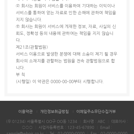
④ 회사는 회원이 서비스를 이용하여 기대하는 이익이나
서비스를 통하여 얻는 자료로 인한 손해에 관하여 책임을
지지 않습니다.
⑤ 회사는 회원이 서비스에 게재한 정보, 자료, 사실의 신
뢰도, 정확성 등의 내용에 관하여는 책임을 지지 않습니
다.
제21조(관할법원)
서비스 이용으로 발생한 분쟁에 대해 소송이 제기 될 경우
회사의 소재지를 관할하는 법원을 전속 관할법원으로 합
니다.
부 칙
(시행일) 이 약관은 0000-00-00부터 시행합니다.
이용약관
개인정보취급방침
이메일주소무단수집거부
(우:01234) 서울특별시 OO구 OO동 1234
｜
회사명 : ABC
｜
대표이사 :
○○○
｜
사업자등록번호 : 123-45-67890
｜
Email :
sample@whois.co.kr
｜
Tel :
02-0000-0000
｜
Fax : 02-0000-0000